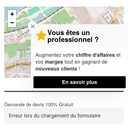
+
−
✕
Vous êtes un
professionnel ?
Augmentez votre
et
chiffre d'affaires
vos
tout en gagnant de
marges
!
nouveaux clients
Leaflet
| Map data ©
OpenStreetMap contributors,
CC-BY-SA
En savoir plus
Demande de devis 100% Gratuit
Erreur lors du chargement du formulaire