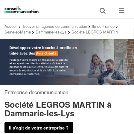
Toggle
Toggle
search
navigat
Accueil
>
Trouver un agence de communication
>
Ile-de-France
>
Seine-et-Marne
>
Dammarie-les-Lys
>
Société LEGROS MARTIN
Entreprise decommunication
Société LEGROS MARTIN
à
Dammarie-les-Lys
Il s'agit de votre entreprise ?