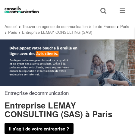
Toggle
Toggle
search
navigat
Accueil
>
Trouver un agence de communication
>
Ile-de-France
>
Paris
>
Paris
>
Entreprise LEMAY CONSULTING (SAS)
Entreprise decommunication
Entreprise LEMAY
CONSULTING (SAS)
à Paris
Il s'agit de votre entreprise ?