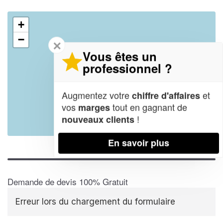
+
−
✕
Vous êtes un
professionnel ?
Augmentez votre
et
chiffre d'affaires
vos
tout en gagnant de
marges
!
nouveaux clients
Leaflet
| Map data ©
OpenStreetMap contributors,
CC-BY-SA
En savoir plus
Demande de devis 100% Gratuit
Erreur lors du chargement du formulaire