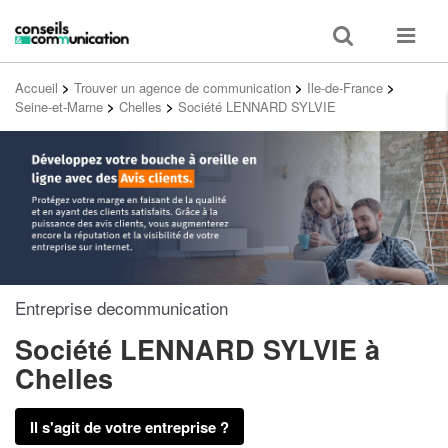
Toggle
Toggle
search
navigat
Accueil
>
Trouver un agence de communication
>
Ile-de-France
>
Seine-et-Marne
>
Chelles
>
Société LENNARD SYLVIE
Entreprise decommunication
Société LENNARD SYLVIE
à
Chelles
Il s'agit de votre entreprise ?