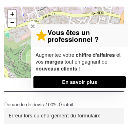
+
−
✕
Vous êtes un
professionnel ?
Augmentez votre
et
chiffre d'affaires
vos
tout en gagnant de
marges
!
nouveaux clients
Leaflet
| Map data ©
OpenStreetMap contributors,
CC-BY-SA
En savoir plus
Demande de devis 100% Gratuit
Erreur lors du chargement du formulaire