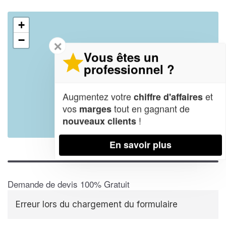
+
−
✕
Vous êtes un
professionnel ?
Augmentez votre
et
chiffre d'affaires
vos
tout en gagnant de
marges
!
nouveaux clients
Leaflet
| Map data ©
OpenStreetMap contributors,
CC-BY-SA
En savoir plus
Demande de devis 100% Gratuit
Erreur lors du chargement du formulaire