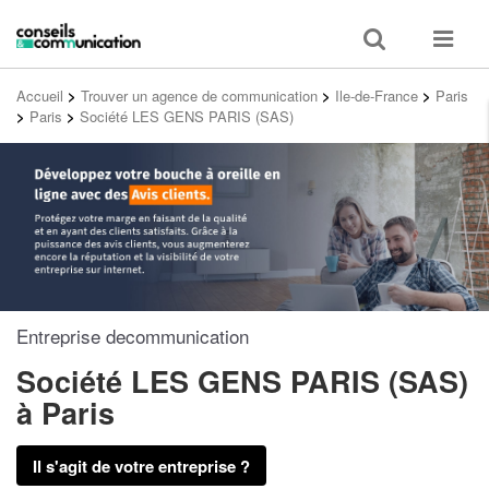
Toggle
Toggle
search
navigat
Accueil
>
Trouver un agence de communication
>
Ile-de-France
>
Paris
>
Paris
>
Société LES GENS PARIS (SAS)
Entreprise decommunication
Société LES GENS PARIS (SAS)
à Paris
Il s'agit de votre entreprise ?