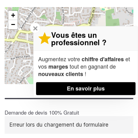
+
−
✕
Vous êtes un
professionnel ?
Augmentez votre
et
chiffre d'affaires
vos
tout en gagnant de
marges
!
nouveaux clients
Leaflet
| Map data ©
OpenStreetMap contributors,
CC-BY-SA
En savoir plus
Demande de devis 100% Gratuit
Erreur lors du chargement du formulaire