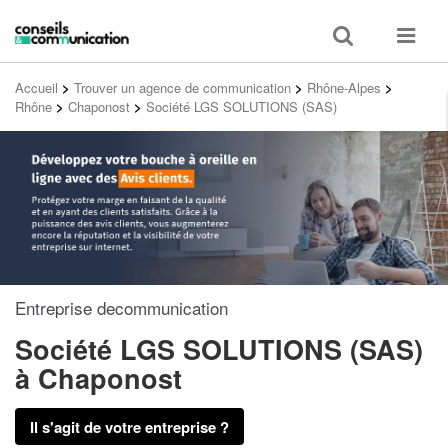
Toggle
Toggle
search
navigat
Accueil
>
Trouver un agence de communication
>
Rhône-Alpes
>
Rhône
>
Chaponost
>
Société LGS SOLUTIONS (SAS)
Entreprise decommunication
Société LGS SOLUTIONS (SAS)
à Chaponost
Il s'agit de votre entreprise ?