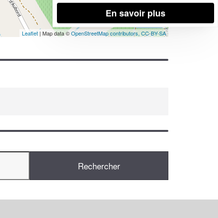
En savoir plus
Leaflet
| Map data ©
OpenStreetMap contributors,
CC-BY-SA