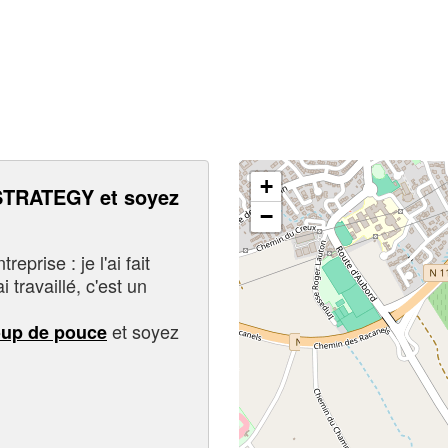
+
TRATEGY et soyez
−
eprise : je l'ai fait
i travaillé, c'est un
et soyez
oup de pouce