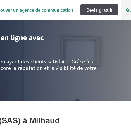
rouver un agence de communication
Devis gratuit
Gu
c-Roussillon
>
Gard
>
Milhaud
>
Entreprise LH STRATEGY (SAS)
 (SAS)
à Milhaud