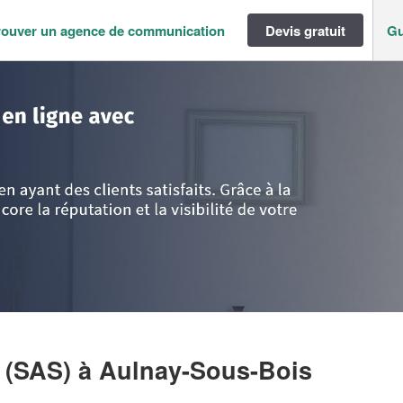
rouver un agence de communication
Devis gratuit
Gu
ance
>
Seine St Denis
>
Aulnay-Sous-Bois
>
Entreprise LHJ CONSEILS (SA
 (SAS)
à Aulnay-Sous-Bois