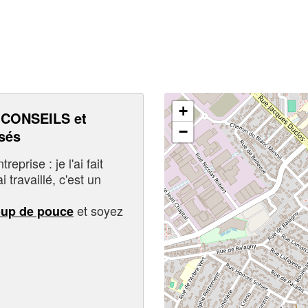
+
CONSEILS et
−
sés
eprise : je l'ai fait
i travaillé, c'est un
et soyez
oup de pouce