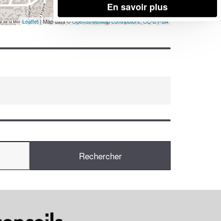
En savoir plus
Leaflet
| Map data ©
OpenStreetMap contributors,
CC-BY-SA