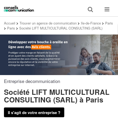
Toggle
Toggle
search
navigat
Accueil
>
Trouver un agence de communication
>
Ile-de-France
>
Paris
>
Paris
>
Société LIFT MULTICULTURAL CONSULTING (SARL)
Entreprise decommunication
Société LIFT MULTICULTURAL
CONSULTING (SARL)
à Paris
Il s'agit de votre entreprise ?