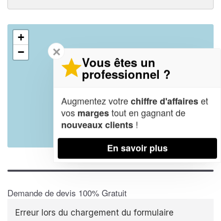
+
✕
−
Vous êtes un
professionnel ?
Augmentez votre
et
chiffre d'affaires
vos
tout en gagnant de
marges
!
nouveaux clients
Leaflet
| Map data ©
OpenStreetMap contributors,
CC-BY-SA
En savoir plus
Demande de devis 100% Gratuit
Erreur lors du chargement du formulaire