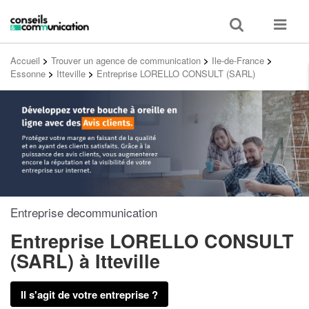
Toggle
Toggle
search
navigat
Accueil
>
Trouver un agence de communication
>
Ile-de-France
>
Essonne
>
Itteville
>
Entreprise LORELLO CONSULT (SARL)
Entreprise decommunication
Entreprise LORELLO CONSULT
(SARL)
à Itteville
Il s'agit de votre entreprise ?