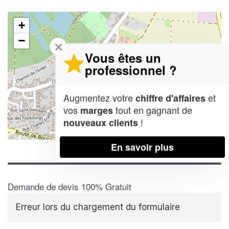
+
−
✕
Vous êtes un
professionnel ?
Augmentez votre
et
chiffre d'affaires
vos
tout en gagnant de
marges
!
nouveaux clients
Leaflet
| Map data ©
OpenStreetMap contributors,
CC-BY-SA
En savoir plus
Demande de devis 100% Gratuit
Erreur lors du chargement du formulaire