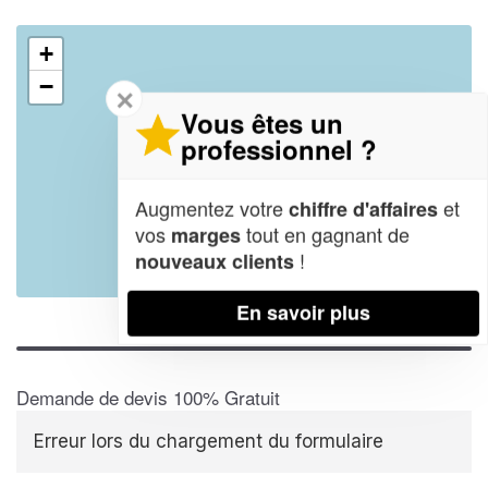
+
−
✕
Vous êtes un
professionnel ?
Augmentez votre
et
chiffre d'affaires
vos
tout en gagnant de
marges
!
nouveaux clients
Leaflet
| Map data ©
OpenStreetMap contributors,
CC-BY-SA
En savoir plus
Demande de devis 100% Gratuit
Erreur lors du chargement du formulaire