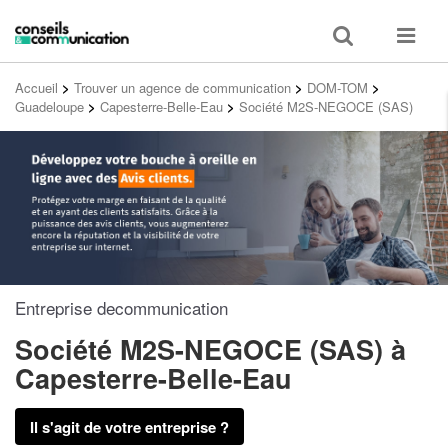
Toggle
Toggle
search
navigat
Accueil
>
Trouver un agence de communication
>
DOM-TOM
>
Guadeloupe
>
Capesterre-Belle-Eau
>
Société M2S-NEGOCE (SAS)
Entreprise decommunication
Société M2S-NEGOCE (SAS)
à
Capesterre-Belle-Eau
Il s'agit de votre entreprise ?