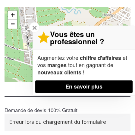
+
−
✕
Vous êtes un
professionnel ?
Augmentez votre
et
chiffre d'affaires
vos
tout en gagnant de
marges
!
nouveaux clients
Leaflet
| Map data ©
OpenStreetMap contributors,
CC-BY-SA
En savoir plus
Demande de devis 100% Gratuit
Erreur lors du chargement du formulaire