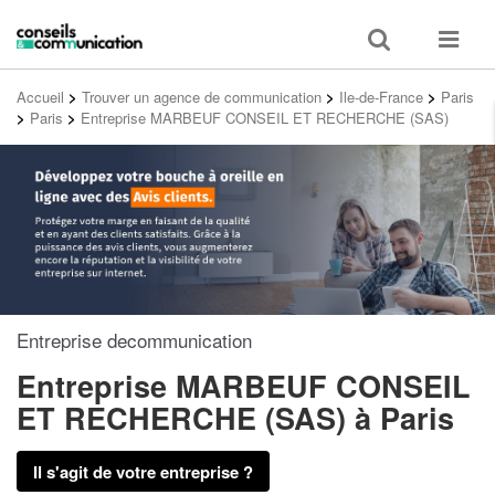
Toggle
Toggle
search
navigat
Accueil
>
Trouver un agence de communication
>
Ile-de-France
>
Paris
>
Paris
>
Entreprise MARBEUF CONSEIL ET RECHERCHE (SAS)
Entreprise decommunication
Entreprise MARBEUF CONSEIL
ET RECHERCHE (SAS)
à Paris
Il s'agit de votre entreprise ?