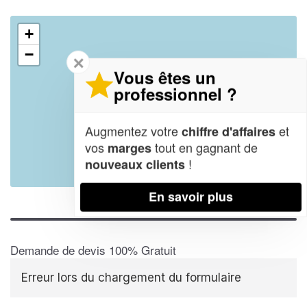
+
−
✕
Vous êtes un
professionnel ?
Augmentez votre
et
chiffre d'affaires
vos
tout en gagnant de
marges
!
nouveaux clients
Leaflet
| Map data ©
OpenStreetMap contributors,
CC-BY-SA
En savoir plus
Demande de devis 100% Gratuit
Erreur lors du chargement du formulaire