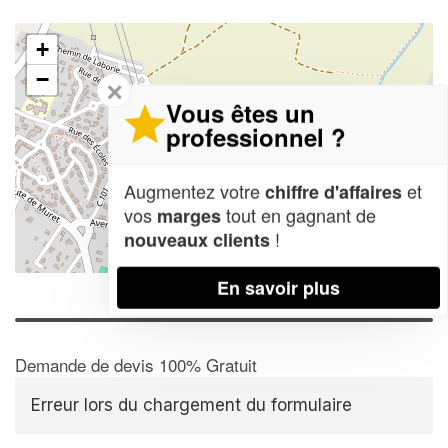
+
−
✕
Vous êtes un
professionnel ?
Augmentez votre
et
chiffre d'affaires
vos
tout en gagnant de
marges
!
nouveaux clients
Leaflet
| Map data ©
OpenStreetMap contributors,
CC-BY-SA
En savoir plus
Demande de devis 100% Gratuit
Erreur lors du chargement du formulaire