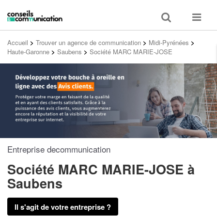
Toggle
Toggle
search
navigat
Accueil
>
Trouver un agence de communication
>
Midi-Pyrénées
>
Haute-Garonne
>
Saubens
>
Société MARC MARIE-JOSE
Entreprise decommunication
Société MARC MARIE-JOSE
à
Saubens
Il s'agit de votre entreprise ?