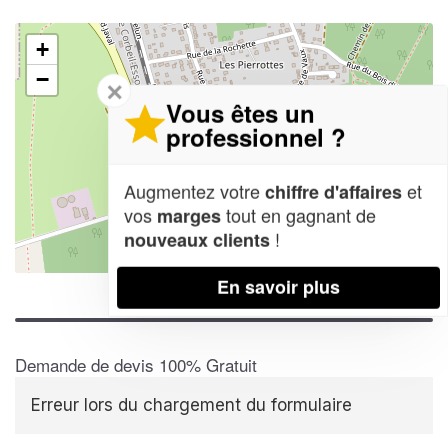
+
−
✕
Vous êtes un
professionnel ?
Augmentez votre
et
chiffre d'affaires
vos
tout en gagnant de
marges
!
nouveaux clients
Leaflet
| Map data ©
OpenStreetMap contributors,
CC-BY-SA
En savoir plus
Demande de devis 100% Gratuit
Erreur lors du chargement du formulaire