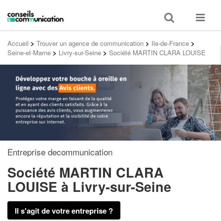
Toggle
Toggle
search
navigat
Accueil
>
Trouver un agence de communication
>
Ile-de-France
>
Seine-et-Marne
>
Livry-sur-Seine
>
Société MARTIN CLARA LOUISE
Entreprise decommunication
Société MARTIN CLARA
LOUISE
à Livry-sur-Seine
Il s'agit de votre entreprise ?