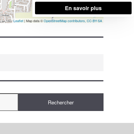
En savoir plus
Leaflet
| Map data ©
OpenStreetMap contributors,
CC-BY-SA