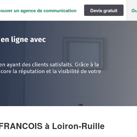
rouver un agence de communication
Devis gratuit
Gu
a-Loire
>
Mayenne
>
Loiron-Ruille
>
Entreprise MARTIN JEAN-FRANCOIS
N-FRANCOIS
à Loiron-Ruille