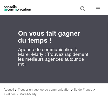
Toggle
Toggle
search
navigat
On vous fait gagner
du temps !
Agence de communication à
Mareil-Marly : Trouvez rapidement
les meilleurs agences autour de
moi
Accueil
>
Trouver un agence de communication
>
Ile-de-France
>
Yvelines
>
Mareil-Marly