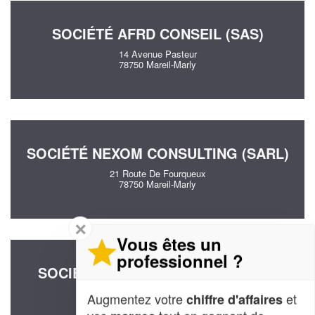
SOCIÉTÉ AFRD CONSEIL (SAS)
14 Avenue Pasteur
78750 Mareil-Marly
SOCIÉTÉ NEXOM CONSULTING (SARL)
21 Route De Fourqueux
78750 Mareil-Marly
✕
Vous êtes un
professionnel ?
SOCIÉTÉ BCF CONSULTING (SARL)
3 Allee De La Cerisaie
Augmentez votre
et
chiffre d'affaires
78750 Mareil-Marly