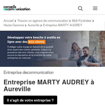
Toggle
Toggle
search
navigat
Accueil
>
Trouver un agence de communication
>
Midi-Pyrénées
>
Haute-Garonne
>
Aureville
>
Entreprise MARTY AUDREY
Entreprise decommunication
Entreprise MARTY AUDREY
à
Aureville
Il s'agit de votre entreprise ?