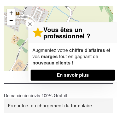
+
−
✕
Vous êtes un
professionnel ?
Augmentez votre
et
chiffre d'affaires
vos
tout en gagnant de
marges
!
nouveaux clients
Leaflet
| Map data ©
OpenStreetMap contributors,
CC-BY-SA
En savoir plus
Demande de devis 100% Gratuit
Erreur lors du chargement du formulaire