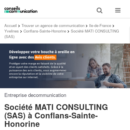
Toggle
Toggle
search
navigat
Accueil
>
Trouver un agence de communication
>
Ile-de-France
>
Yvelines
>
Conflans-Sainte-Honorine
>
Société MATI CONSULTING
(SAS)
Entreprise decommunication
Société MATI CONSULTING
(SAS)
à Conflans-Sainte-
Honorine