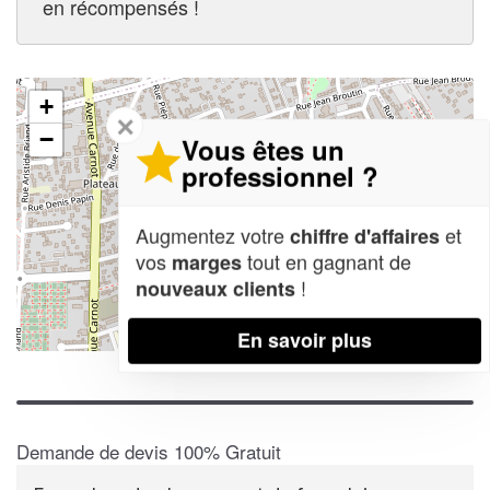
en récompensés !
+
✕
−
Vous êtes un
professionnel ?
Augmentez votre
et
chiffre d'affaires
vos
tout en gagnant de
marges
!
nouveaux clients
En savoir plus
Leaflet
| Map data ©
OpenStreetMap contributors,
CC-BY-SA
Demande de devis 100% Gratuit