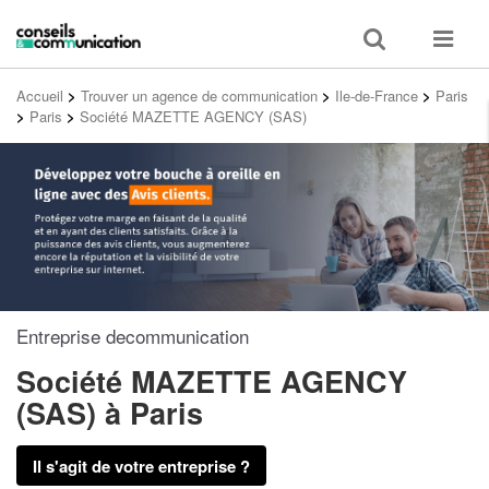
Toggle
Toggle
search
navigat
Accueil
>
Trouver un agence de communication
>
Ile-de-France
>
Paris
>
Paris
>
Société MAZETTE AGENCY (SAS)
Entreprise decommunication
Société MAZETTE AGENCY
(SAS)
à Paris
Il s'agit de votre entreprise ?