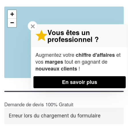
+
−
✕
Vous êtes un
professionnel ?
Augmentez votre
et
chiffre d'affaires
vos
tout en gagnant de
marges
!
nouveaux clients
Leaflet
| Map data ©
OpenStreetMap contributors,
CC-BY-SA
En savoir plus
Demande de devis 100% Gratuit
Erreur lors du chargement du formulaire