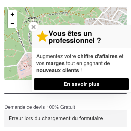
+
−
✕
Vous êtes un
professionnel ?
Augmentez votre
et
chiffre d'affaires
vos
tout en gagnant de
marges
!
nouveaux clients
Leaflet
| Map data ©
OpenStreetMap contributors,
CC-BY-SA
En savoir plus
Demande de devis 100% Gratuit
Erreur lors du chargement du formulaire