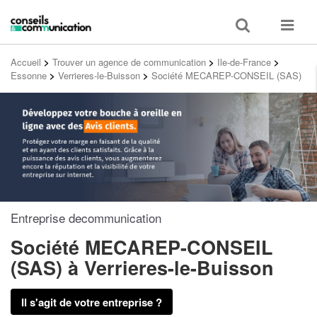
Toggle
Toggle
search
navigat
Accueil
>
Trouver un agence de communication
>
Ile-de-France
>
Essonne
>
Verrieres-le-Buisson
>
Société MECAREP-CONSEIL (SAS)
Entreprise decommunication
Société MECAREP-CONSEIL
(SAS)
à Verrieres-le-Buisson
Il s'agit de votre entreprise ?