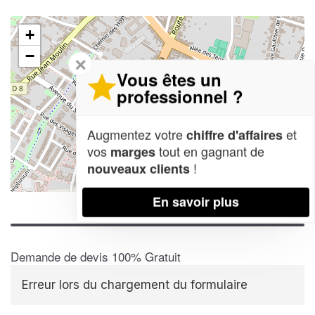
+
−
✕
Vous êtes un
professionnel ?
Augmentez votre
et
chiffre d'affaires
vos
tout en gagnant de
marges
!
nouveaux clients
Leaflet
| Map data ©
OpenStreetMap contributors,
CC-BY-SA
En savoir plus
Demande de devis 100% Gratuit
Erreur lors du chargement du formulaire