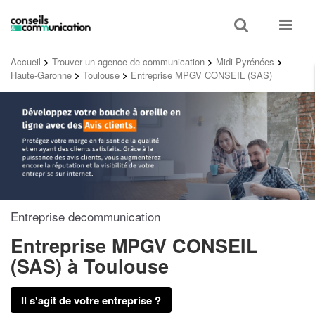
Toggle
Toggle
search
navigat
Accueil
>
Trouver un agence de communication
>
Midi-Pyrénées
>
Haute-Garonne
>
Toulouse
>
Entreprise MPGV CONSEIL (SAS)
Entreprise decommunication
Entreprise MPGV CONSEIL
(SAS)
à Toulouse
Il s'agit de votre entreprise ?