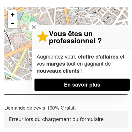
+
−
✕
Vous êtes un
professionnel ?
Augmentez votre
et
chiffre d'affaires
vos
tout en gagnant de
marges
!
nouveaux clients
Leaflet
| Map data ©
OpenStreetMap contributors,
CC-BY-SA
En savoir plus
Demande de devis 100% Gratuit
Erreur lors du chargement du formulaire