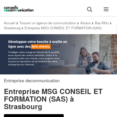
Toggle
Toggle
search
navigat
Accueil
>
Trouver un agence de communication
>
Alsace
>
Bas-Rhin
>
Strasbourg
>
Entreprise MSG CONSEIL ET FORMATION (SAS)
Entreprise decommunication
Entreprise MSG CONSEIL ET
FORMATION (SAS)
à
Strasbourg