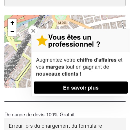
+
✕
−
Vous êtes un
professionnel ?
Augmentez votre
et
chiffre d'affaires
vos
tout en gagnant de
marges
!
nouveaux clients
Leaflet
| Map data ©
OpenStreetMap contributors,
CC-BY-SA
En savoir plus
Demande de devis 100% Gratuit
Erreur lors du chargement du formulaire