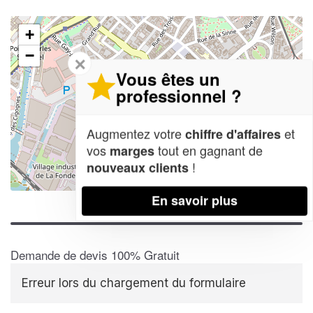
+
−
✕
Vous êtes un
professionnel ?
Augmentez votre
et
chiffre d'affaires
vos
tout en gagnant de
marges
!
nouveaux clients
Leaflet
| Map data ©
OpenStreetMap contributors,
CC-BY-SA
En savoir plus
Demande de devis 100% Gratuit
Erreur lors du chargement du formulaire