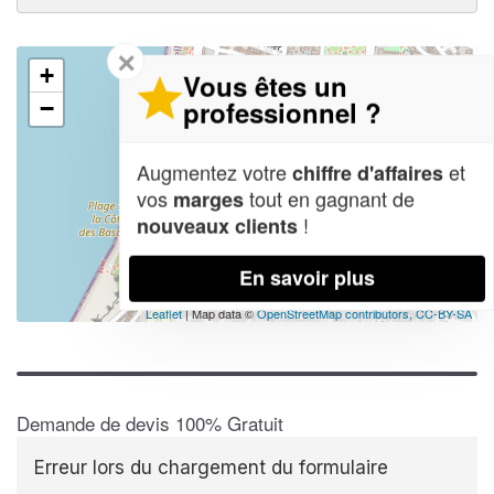
✕
+
Vous êtes un
professionnel ?
−
Augmentez votre
et
chiffre d'affaires
vos
tout en gagnant de
marges
!
nouveaux clients
En savoir plus
Leaflet
| Map data ©
OpenStreetMap contributors,
CC-BY-SA
Demande de devis 100% Gratuit
Erreur lors du chargement du formulaire