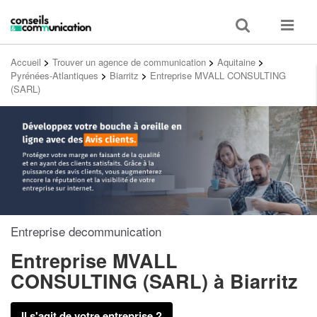
Toggle
Toggle
search
navigat
Accueil
>
Trouver un agence de communication
>
Aquitaine
>
Pyrénées-Atlantiques
>
Biarritz
>
Entreprise MVALL CONSULTING
(SARL)
Entreprise decommunication
Entreprise MVALL
CONSULTING (SARL)
à Biarritz
Il s'agit de votre entreprise ?