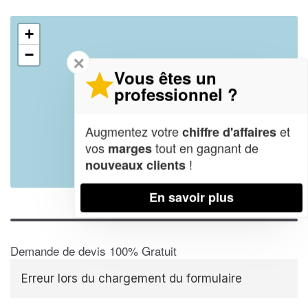
+
−
✕
Vous êtes un
professionnel ?
Augmentez votre
et
chiffre d'affaires
vos
tout en gagnant de
marges
!
nouveaux clients
Leaflet
| Map data ©
OpenStreetMap contributors,
CC-BY-SA
En savoir plus
Demande de devis 100% Gratuit
Erreur lors du chargement du formulaire