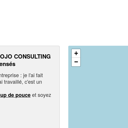
+
NOJO CONSULTING
−
pensés
eprise : je l'ai fait
i travaillé, c'est un
et soyez
oup de pouce