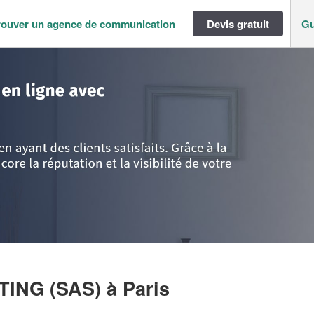
rouver un agence de communication
Devis gratuit
Gu
ance
>
Paris
>
Paris
>
Société NANOJO CONSULTING (SAS)
TING (SAS)
à Paris