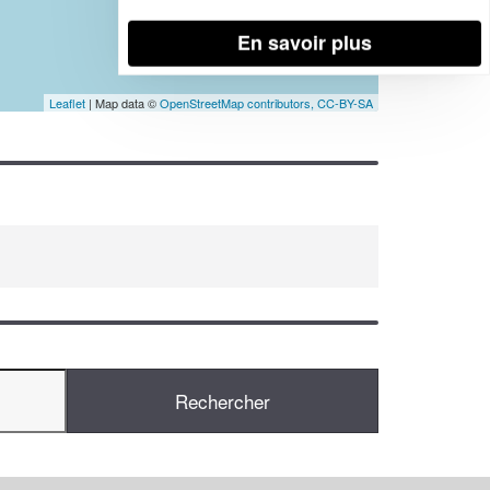
En savoir plus
Leaflet
| Map data ©
OpenStreetMap contributors,
CC-BY-SA