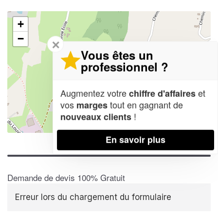
+
−
✕
Vous êtes un
professionnel ?
Augmentez votre
et
chiffre d'affaires
vos
tout en gagnant de
marges
!
nouveaux clients
Leaflet
| Map data ©
OpenStreetMap contributors,
CC-BY-SA
En savoir plus
Demande de devis 100% Gratuit
Erreur lors du chargement du formulaire