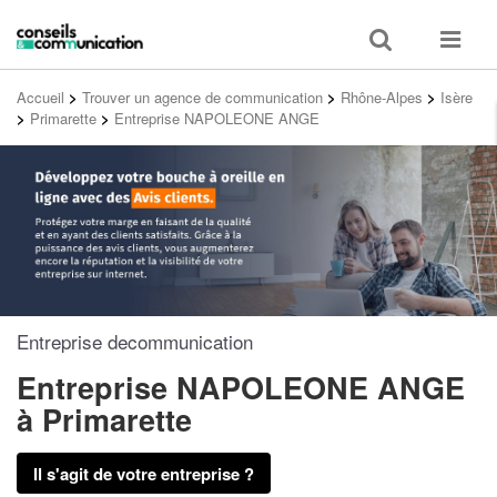
Toggle
Toggle
search
navigat
Accueil
>
Trouver un agence de communication
>
Rhône-Alpes
>
Isère
>
Primarette
>
Entreprise NAPOLEONE ANGE
Entreprise decommunication
Entreprise NAPOLEONE ANGE
à Primarette
Il s'agit de votre entreprise ?