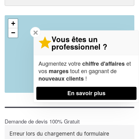
+
✕
−
Vous êtes un
professionnel ?
Augmentez votre
et
chiffre d'affaires
vos
tout en gagnant de
marges
!
nouveaux clients
Leaflet
| Map data ©
OpenStreetMap contributors,
CC-BY-SA
En savoir plus
Demande de devis 100% Gratuit
Erreur lors du chargement du formulaire