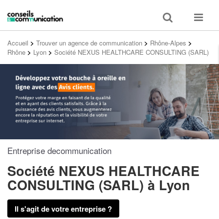
Toggle
Toggle
search
navigat
Accueil
>
Trouver un agence de communication
>
Rhône-Alpes
>
Rhône
>
Lyon
>
Société NEXUS HEALTHCARE CONSULTING (SARL)
Entreprise decommunication
Société NEXUS HEALTHCARE
CONSULTING (SARL)
à Lyon
Il s'agit de votre entreprise ?