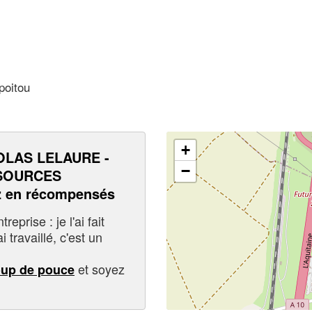
poitou
+
OLAS LELAURE -
−
SSOURCES
 en récompensés
eprise : je l'ai fait
i travaillé, c'est un
et soyez
oup de pouce