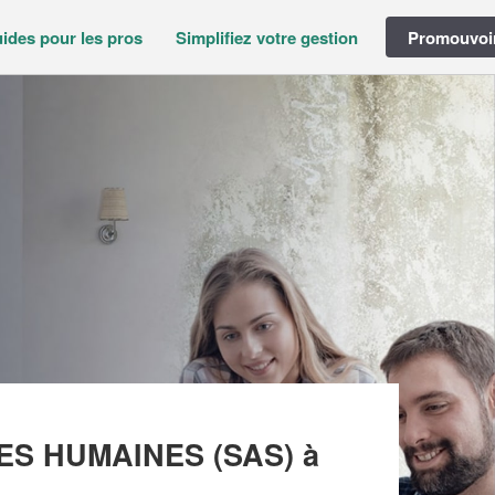
ides pour les pros
Simplifiez votre gestion
Promouvoir
E – NL – CONSEIL RESSOURCES HUMAINES (SAS)
CES HUMAINES (SAS)
à