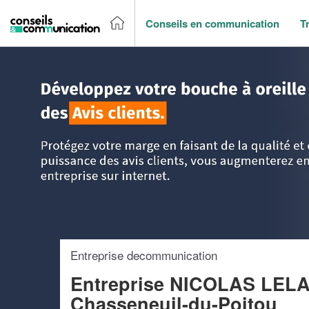
Conseils en communication
T
Accueil
>
Trouver un agence de communication
>
Poitou-C
Entreprise decommunication
Entreprise NICOLAS LE
Chasseneuil-du-Poitou