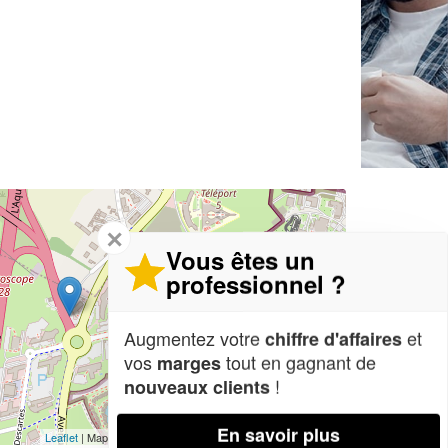
✕
Vous êtes un
professionnel ?
Augmentez votre
et
chiffre d'affaires
vos
tout en gagnant de
marges
!
nouveaux clients
En savoir plus
Leaflet
| Map data ©
OpenStreetMap contributors,
CC-BY-SA