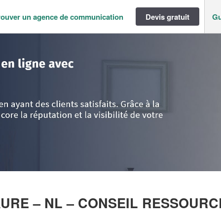
rouver un agence de communication
Devis gratuit
Gu
harentes
>
Vienne
>
Chasseneuil-du-Poitou
>
Entreprise NICOLAS LELAUR
LAURE – NL – CONSEIL RESSOUR