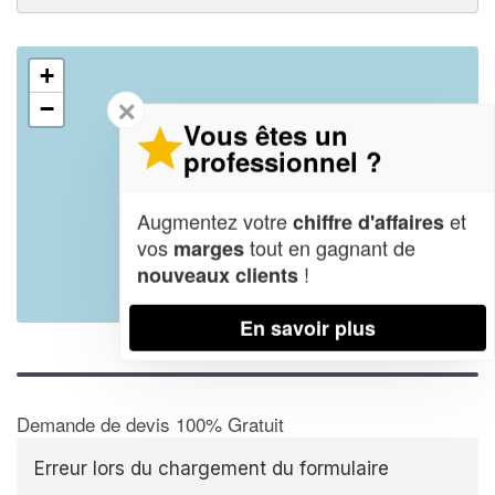
+
✕
−
Vous êtes un
professionnel ?
Augmentez votre
et
chiffre d'affaires
vos
tout en gagnant de
marges
!
nouveaux clients
Leaflet
| Map data ©
OpenStreetMap contributors,
CC-BY-SA
En savoir plus
Demande de devis 100% Gratuit
Erreur lors du chargement du formulaire