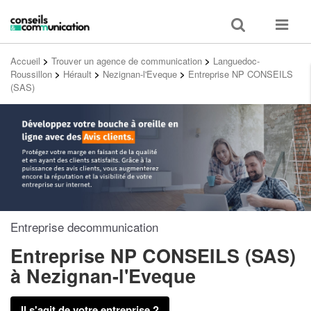
Toggle
Toggle
search
navigat
Accueil
>
Trouver un agence de communication
>
Languedoc-
Roussillon
>
Hérault
>
Nezignan-l'Eveque
>
Entreprise NP CONSEILS
(SAS)
Entreprise decommunication
Entreprise NP CONSEILS (SAS)
à Nezignan-l'Eveque
Il s'agit de votre entreprise ?