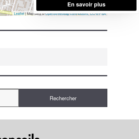
En savoir plus
Leaflet
| Map data ©
OpenStreetMap contributors,
CC-BY-SA