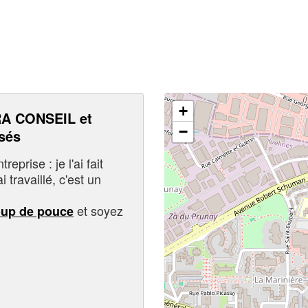
+
A CONSEIL et
−
sés
eprise : je l'ai fait
i travaillé, c'est un
et soyez
oup de pouce