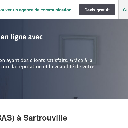
rouver un agence de communication
Devis gratuit
Gu
ance
>
Yvelines
>
Sartrouville
>
Société OBRA CONSEIL (SAS)
SAS)
à Sartrouville