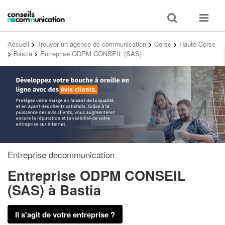
Toggle
Toggle
search
navigat
Accueil
>
Trouver un agence de communication
>
Corse
>
Haute-Corse
>
Bastia
>
Entreprise ODPM CONSEIL (SAS)
Entreprise decommunication
Entreprise ODPM CONSEIL
(SAS)
à Bastia
Il s'agit de votre entreprise ?