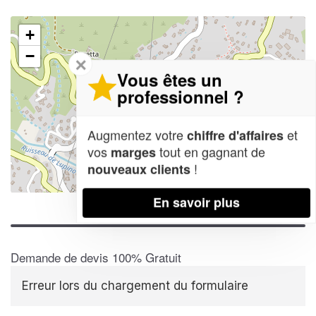
+
−
✕
Vous êtes un
professionnel ?
Augmentez votre
et
chiffre d'affaires
vos
tout en gagnant de
marges
!
nouveaux clients
Leaflet
| Map data ©
OpenStreetMap contributors,
CC-BY-SA
En savoir plus
Demande de devis 100% Gratuit
Erreur lors du chargement du formulaire