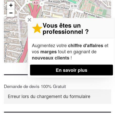
+
−
✕
Vous êtes un
professionnel ?
Augmentez votre
et
chiffre d'affaires
vos
tout en gagnant de
marges
!
nouveaux clients
Leaflet
| Map data ©
OpenStreetMap contributors,
CC-BY-SA
En savoir plus
Demande de devis 100% Gratuit
Erreur lors du chargement du formulaire