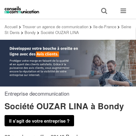
Toggle
Toggle
search
navigat
Accueil
>
Trouver un agence de communication
>
Ile-de-France
>
Seine
St Denis
>
Bondy
>
Société OUZAR LINA
Entreprise decommunication
Société OUZAR LINA
à Bondy
Il s'agit de votre entreprise ?