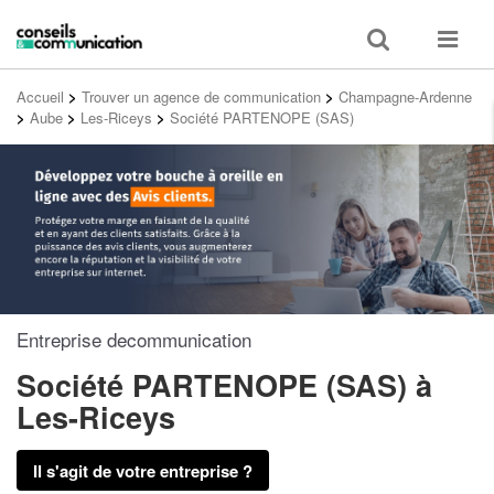
Toggle
Toggle
search
navigat
Accueil
>
Trouver un agence de communication
>
Champagne-Ardenne
>
Aube
>
Les-Riceys
>
Société PARTENOPE (SAS)
Entreprise decommunication
Société PARTENOPE (SAS)
à
Les-Riceys
Il s'agit de votre entreprise ?