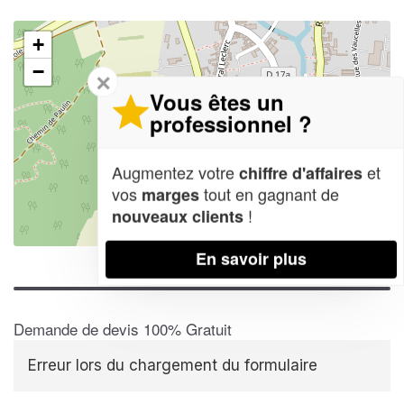
+
−
✕
Vous êtes un
professionnel ?
Augmentez votre
et
chiffre d'affaires
vos
tout en gagnant de
marges
!
nouveaux clients
Leaflet
| Map data ©
OpenStreetMap contributors,
CC-BY-SA
En savoir plus
Demande de devis 100% Gratuit
Erreur lors du chargement du formulaire