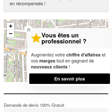
en récompensés !
+
✕
−
Vous êtes un
professionnel ?
Augmentez votre
et
chiffre d'affaires
vos
tout en gagnant de
marges
!
nouveaux clients
En savoir plus
Leaflet
| Map data ©
OpenStreetMap contributors,
CC-BY-SA
Demande de devis 100% Gratuit