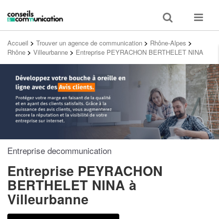
Toggle
Toggle
search
navigat
Accueil
>
Trouver un agence de communication
>
Rhône-Alpes
>
Rhône
>
Villeurbanne
>
Entreprise PEYRACHON BERTHELET NINA
Entreprise decommunication
Entreprise PEYRACHON
BERTHELET NINA
à
Villeurbanne