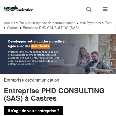
Toggle
Toggle
search
navigat
Accueil
>
Trouver un agence de communication
>
Midi-Pyrénées
>
Tarn
>
Castres
>
Entreprise PHD CONSULTING (SAS)
Entreprise decommunication
Entreprise PHD CONSULTING
(SAS)
à Castres
Il s'agit de votre entreprise ?