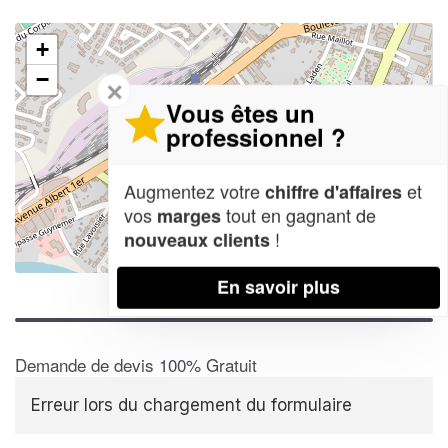
+
−
✕
Vous êtes un
professionnel ?
Augmentez votre
et
chiffre d'affaires
vos
tout en gagnant de
marges
!
nouveaux clients
Leaflet
| Map data ©
OpenStreetMap contributors,
CC-BY-SA
En savoir plus
Demande de devis 100% Gratuit
Erreur lors du chargement du formulaire