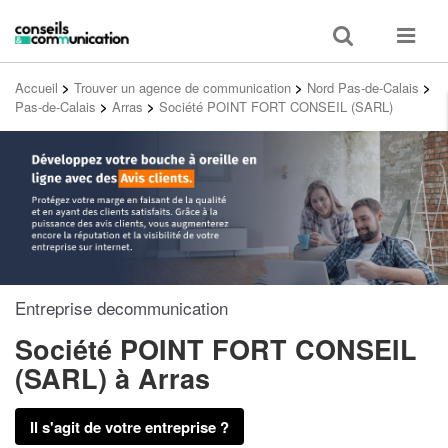
Toggle
Toggle
search
navigat
Accueil
>
Trouver un agence de communication
>
Nord Pas-de-Calais
>
Pas-de-Calais
>
Arras
>
Société POINT FORT CONSEIL (SARL)
Entreprise decommunication
Société POINT FORT CONSEIL
(SARL)
à Arras
Il s'agit de votre entreprise ?