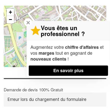
+
−
✕
Vous êtes un
professionnel ?
Augmentez votre
et
chiffre d'affaires
vos
tout en gagnant de
marges
!
nouveaux clients
Leaflet
| Map data ©
OpenStreetMap contributors,
CC-BY-SA
En savoir plus
Demande de devis 100% Gratuit
Erreur lors du chargement du formulaire