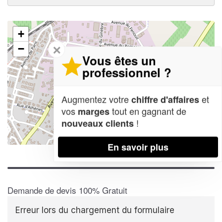
+
✕
−
Vous êtes un
professionnel ?
Augmentez votre
et
chiffre d'affaires
vos
tout en gagnant de
marges
!
nouveaux clients
Leaflet
| Map data ©
OpenStreetMap contributors,
CC-BY-SA
En savoir plus
Demande de devis 100% Gratuit
Erreur lors du chargement du formulaire