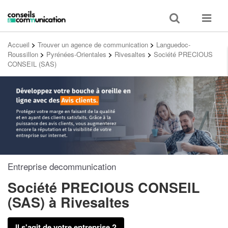
Toggle
Toggle
search
navigat
Accueil
>
Trouver un agence de communication
>
Languedoc-
Roussillon
>
Pyrénées-Orientales
>
Rivesaltes
>
Société PRECIOUS
CONSEIL (SAS)
Entreprise decommunication
Société PRECIOUS CONSEIL
(SAS)
à Rivesaltes
Il s'agit de votre entreprise ?