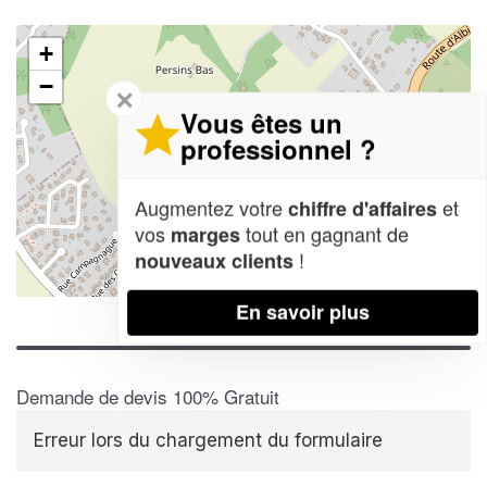
+
−
✕
Vous êtes un
professionnel ?
Augmentez votre
et
chiffre d'affaires
vos
tout en gagnant de
marges
!
nouveaux clients
Leaflet
| Map data ©
OpenStreetMap contributors,
CC-BY-SA
En savoir plus
Demande de devis 100% Gratuit
Erreur lors du chargement du formulaire