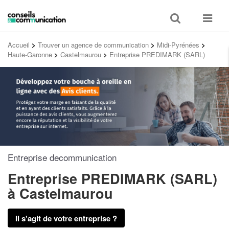
Toggle
Toggle
search
navigat
Accueil
>
Trouver un agence de communication
>
Midi-Pyrénées
>
Haute-Garonne
>
Castelmaurou
>
Entreprise PREDIMARK (SARL)
Entreprise decommunication
Entreprise PREDIMARK (SARL)
à Castelmaurou
Il s'agit de votre entreprise ?