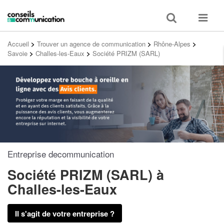
Toggle
Toggle
search
navigat
Accueil
>
Trouver un agence de communication
>
Rhône-Alpes
>
Savoie
>
Challes-les-Eaux
>
Société PRIZM (SARL)
Entreprise decommunication
Société PRIZM (SARL)
à
Challes-les-Eaux
Il s'agit de votre entreprise ?