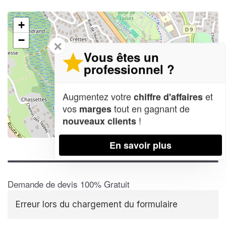
+
−
✕
Vous êtes un
professionnel ?
Augmentez votre
et
chiffre d'affaires
vos
tout en gagnant de
marges
!
nouveaux clients
Leaflet
| Map data ©
OpenStreetMap contributors,
CC-BY-SA
En savoir plus
Demande de devis 100% Gratuit
Erreur lors du chargement du formulaire