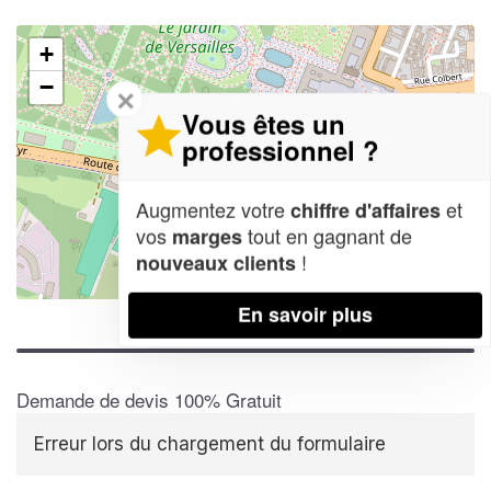
+
−
✕
Vous êtes un
professionnel ?
Augmentez votre
et
chiffre d'affaires
vos
tout en gagnant de
marges
!
nouveaux clients
Leaflet
| Map data ©
OpenStreetMap contributors,
CC-BY-SA
En savoir plus
Demande de devis 100% Gratuit
Erreur lors du chargement du formulaire