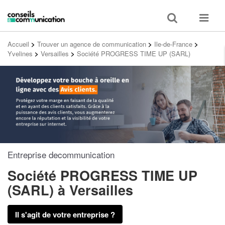
Toggle
Toggle
search
navigat
Accueil
>
Trouver un agence de communication
>
Ile-de-France
>
Yvelines
>
Versailles
>
Société PROGRESS TIME UP (SARL)
Entreprise decommunication
Société PROGRESS TIME UP
(SARL)
à Versailles
Il s'agit de votre entreprise ?