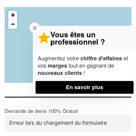
+
−
✕
Vous êtes un
professionnel ?
Augmentez votre
et
chiffre d'affaires
vos
tout en gagnant de
marges
!
nouveaux clients
Leaflet
| Map data ©
OpenStreetMap contributors,
CC-BY-SA
En savoir plus
Demande de devis 100% Gratuit
Erreur lors du chargement du formulaire