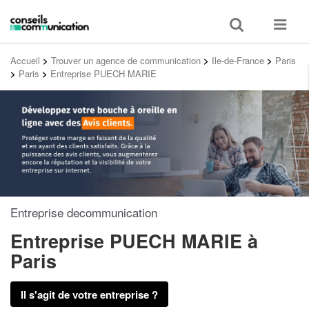
Toggle
Toggle
search
navigat
Accueil
>
Trouver un agence de communication
>
Ile-de-France
>
Paris
>
Paris
>
Entreprise PUECH MARIE
Entreprise decommunication
Entreprise PUECH MARIE
à
Paris
Il s'agit de votre entreprise ?