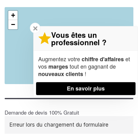
+
−
✕
Vous êtes un
professionnel ?
Augmentez votre
et
chiffre d'affaires
vos
tout en gagnant de
marges
!
nouveaux clients
Leaflet
| Map data ©
OpenStreetMap contributors,
CC-BY-SA
En savoir plus
Demande de devis 100% Gratuit
Erreur lors du chargement du formulaire