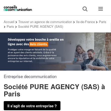
Toggle
Toggle
search
navigat
Accueil
>
Trouver un agence de communication
>
Ile-de-France
>
Paris
>
Paris
>
Société PURE AGENCY (SAS)
Entreprise decommunication
Société PURE AGENCY (SAS)
à
Paris
Il s'agit de votre entreprise ?