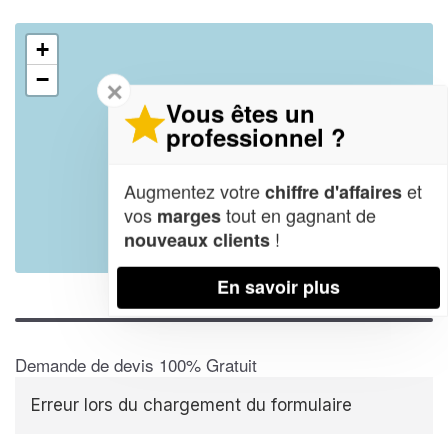
+
−
✕
Vous êtes un
professionnel ?
Augmentez votre
et
chiffre d'affaires
vos
tout en gagnant de
marges
!
nouveaux clients
Leaflet
| Map data ©
OpenStreetMap contributors,
CC-BY-SA
En savoir plus
Demande de devis 100% Gratuit
Erreur lors du chargement du formulaire