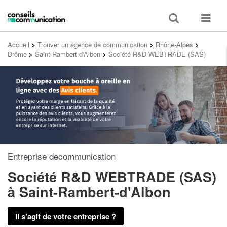
Toggle
Toggle
search
navigat
Accueil
>
Trouver un agence de communication
>
Rhône-Alpes
>
Drôme
>
Saint-Rambert-d'Albon
>
Société R&D WEBTRADE (SAS)
Entreprise decommunication
Société R&D WEBTRADE (SAS)
à Saint-Rambert-d'Albon
Il s'agit de votre entreprise ?