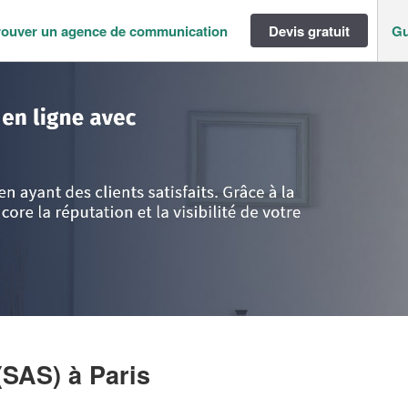
rouver un agence de communication
Devis gratuit
Gu
ance
>
Paris
>
Paris
>
Entreprise RED CONSEIL (SAS)
(SAS)
à Paris