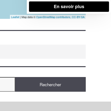
En savoir plus
Leaflet
| Map data ©
OpenStreetMap contributors,
CC-BY-SA