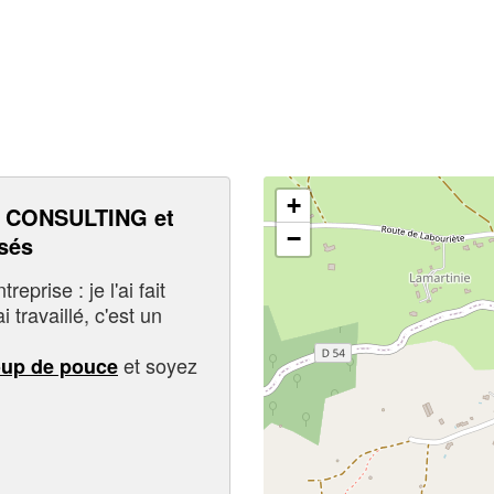
+
 CONSULTING et
−
sés
eprise : je l'ai fait
i travaillé, c'est un
et soyez
oup de pouce