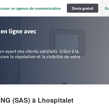
rouver un agence de communication
Devis gratuit
Gu
énées
>
Lot
>
Lhospitalet
>
Entreprise RHV CONSULTING (SAS)
ING (SAS)
à Lhospitalet