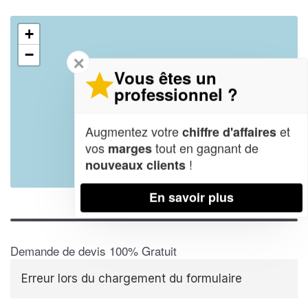
+
−
✕
Vous êtes un
professionnel ?
Augmentez votre
et
chiffre d'affaires
vos
tout en gagnant de
marges
!
nouveaux clients
Leaflet
| Map data ©
OpenStreetMap contributors,
CC-BY-SA
En savoir plus
Demande de devis 100% Gratuit
Erreur lors du chargement du formulaire