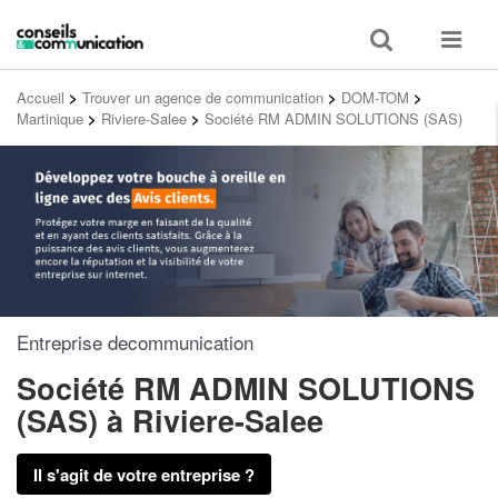
Toggle
Toggle
search
navigat
Accueil
>
Trouver un agence de communication
>
DOM-TOM
>
Martinique
>
Riviere-Salee
>
Société RM ADMIN SOLUTIONS (SAS)
Entreprise decommunication
Société RM ADMIN SOLUTIONS
(SAS)
à Riviere-Salee
Il s'agit de votre entreprise ?