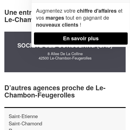
Augmentez votre
et
chiffre d'affaires
Une entreprise decommunication à
vos
tout en gagnant de
marges
Le-Chambon-Feugerolles (42500)
!
nouveaux clients
En savoir plus
SOCIÉTÉ SED CONSULTING (SAS)
8 Allee De La Colline
42500 Le-Chambon-Feugerolles
D’autres agences proche de Le-
Chambon-Feugerolles
Saint-Etienne
Saint-Chamond