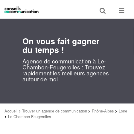
Toggle
Toggle
search
navigat
On vous fait gagner
du temps !
Agence de communication à Le-
Chambon-Feugerolles : Trouvez
rapidement les meilleurs agences
autour de moi
Accueil
>
Trouver un agence de communication
>
Rhône-Alpes
>
Loire
>
Le-Chambon-Feugerolles