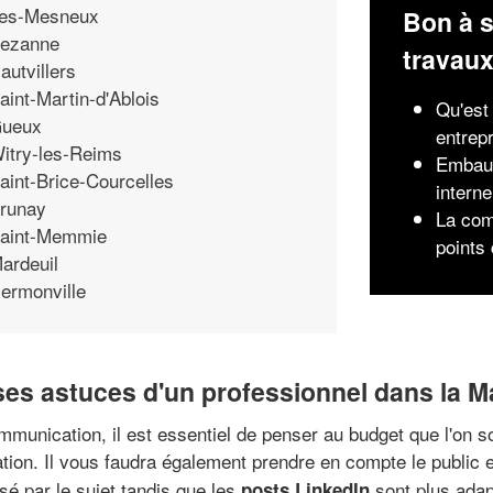
es-Mesneux
Bon à s
ezanne
travau
autvillers
aint-Martin-d'Ablois
Qu'est 
ueux
entrep
itry-les-Reims
Embauc
aint-Brice-Courcelles
interne
runay
La com
aint-Memmie
points 
ardeuil
ermonville
uses astuces d'un professionnel dans la 
mmunication, il est essentiel de penser au budget que l'on s
on. Il vous faudra également prendre en compte le public 
sé par le sujet tandis que les
sont plus adap
posts LinkedIn