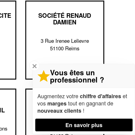
CITE
SOCIÉTÉ RENAUD
DAMIEN
3 Rue Irenee Lelievre
51100 Reims
✕
Vous êtes un
professionnel ?
Augmentez votre
et
chiffre d'affaires
ENTREPRISE
vos
tout en gagnant de
marges
IL
STRATEGIE (SARL)
!
nouveaux clients
En savoir plus
ons
8 Rue Gabriel Voisin