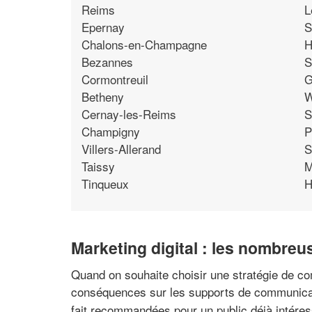
Reims
L
Epernay
S
Chalons-en-Champagne
H
Bezannes
S
Cormontreuil
G
Betheny
W
Cernay-les-Reims
S
Champigny
P
Villers-Allerand
S
Taissy
M
Tinqueux
H
Marketing digital : les nombre
Quand on souhaite choisir une stratégie de co
conséquences sur les supports de communicati
fait recommandées pour un public déjà intéres